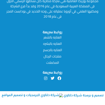
مجموعة يوريكا العالمية هي شركة مصرية كان نشاطها الرسمي الأول
فى المملكة العربية السعودية في عام 2016 وقد بدأ فرع الشركة
ومكتبها العلمي في أوروبا عملياته على وجه التحديد في بودابست المجر
فى عام 2018
روابط سريعة
العنايه بالشعر
العنايه بالبشره
العنايه بالجسم
منتجات الرجال
المكملات
روابط سريعة
I
T
F
n
w
a
s
i
c
t
t
e
a
t
b
g
e
o
تصميم و برمجة شركة دلتاوي
r
r
o
a
k